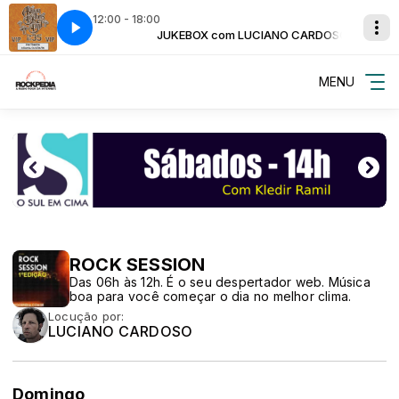
12:00 - 18:00
s Band - You Don't Love Me
CIANO CARDOSO
JUKEBOX com LUCIANO CARDOSO
The Allman Brothers Band - You Don't Love 
MENU
ROCK SESSION
Das 06h às 12h. É o seu despertador web. Música
boa para você começar o dia no melhor clima.
Locução por:
LUCIANO CARDOSO
Domingo